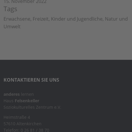
15. November 2022
Tags
Erwachsene, Freizeit, Kinder und Jugendliche, Natur und
Umwelt
KONTAKTIEREN SIE UNS
anderes
lernen
Haus
Felsenkeller
Soziokulturelles Zentrum e.V.
Heimstraße 4
57610 Altenkirchen
Telefon: 0 26 81 / 38 70