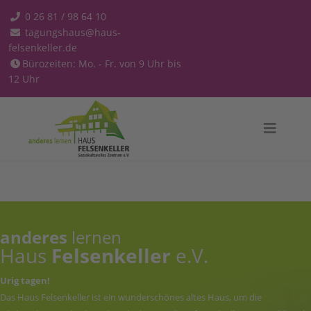
0 26 81 / 98 64 10
tagungshaus@haus-
felsenkeller.de
Bürozeiten: Mo. - Fr. von 9 Uhr bis
12 Uhr
anderes
lernen
Haus
Felsenkeller
e.V.
Urig tagen!
Das Haus Felsenkeller ist ein wunderschönes altes Haus, um die