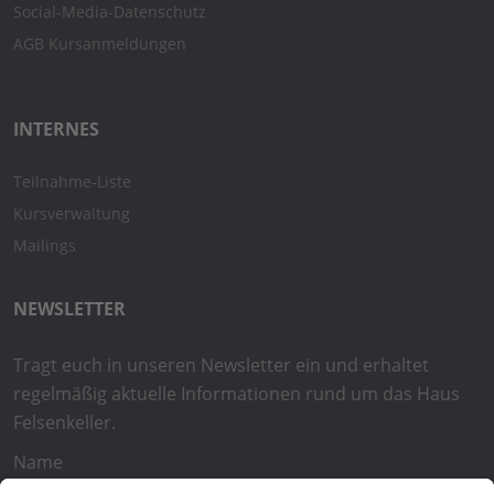
Social-Media-Datenschutz
AGB Kursanmeldungen
INTERNES
Teilnahme-Liste
Kursverwaltung
Mailings
NEWSLETTER
Tragt euch in unseren Newsletter ein und erhaltet
regelmäßig aktuelle Informationen rund um das Haus
Felsenkeller.
Name