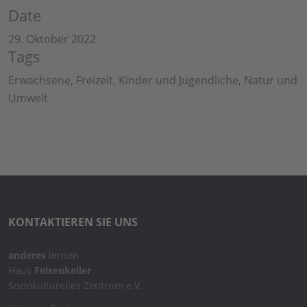
Date
29. Oktober 2022
Tags
Erwachsene, Freizeit, Kinder und Jugendliche, Natur und
Umwelt
KONTAKTIEREN SIE UNS
anderes
lernen
Haus
Felsenkeller
Soziokulturelles Zentrum e.V.