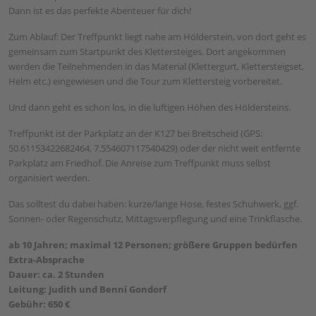
Dann ist es das perfekte Abenteuer für dich!
Zum Ablauf: Der Treffpunkt liegt nahe am Hölderstein, von dort geht es
gemeinsam zum Startpunkt des Klettersteiges. Dort angekommen
werden die Teilnehmenden in das Material (Klettergurt, Klettersteigset,
Helm etc.) eingewiesen und die Tour zum Klettersteig vorbereitet.
Und dann geht es schon los, in die luftigen Höhen des Höldersteins.
Treffpunkt ist der Parkplatz an der K127 bei Breitscheid (GPS:
50.61153422682464, 7.554607117540429) oder der nicht weit entfernte
Parkplatz am Friedhof. Die Anreise zum Treffpunkt muss selbst
organisiert werden.
Das solltest du dabei haben: kurze/lange Hose, festes Schuhwerk, ggf.
Sonnen- oder Regenschutz, Mittagsverpflegung und eine Trinkflasche.
ab 10 Jahren; maximal 12 Personen; größere Gruppen bedürfen
Extra-Absprache
Dauer: ca. 2 Stunden
Leitung: Judith und Benni Gondorf
Gebühr: 650 €