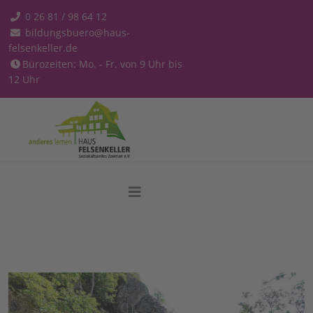
0 26 81 / 98 64 12
bildungsbuero@haus-
felsenkeller.de
Bürozeiten: Mo. - Fr. von 9 Uhr bis
12 Uhr