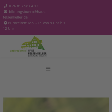
0 26 81 / 98 64 12
bildungsbuero@haus-
felsenkeller.de
Bürozeiten: Mo. - Fr. von 9 Uhr bis
12 Uhr