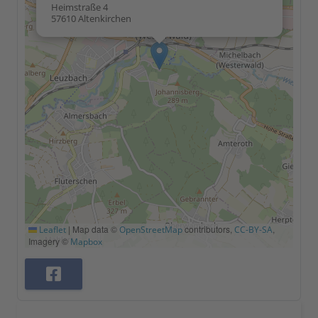
Heimstraße 4
57610 Altenkirchen
|
Map data ©
contributors,
,
Leaflet
OpenStreetMap
CC-BY-SA
Imagery ©
Mapbox