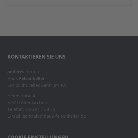
KONTAKTIEREN SIE UNS
anderes
lernen
Haus
Felsenkeller
Soziokulturelles Zentrum e.V.
Heimstraße 4
57610 Altenkirchen
Telefon: 0 26 81 / 38 70
E-Mail: zentrale@haus-felsenkeller.de
COOKIE-EINSTELLUNGEN