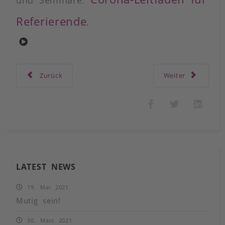
Referierende
.
{Play}
Vorheriger Beitrag: Noch keine Präsenzveranstaltungen 
Nächster Beitrag
Zurück
Weiter
LATEST NEWS
19. Mai 2021
Mutig sein!
30. März 2021