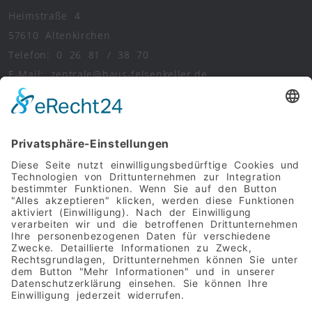
Heimstraße 4
57610 Altenkirchen
Telefon: 0 26 81 / 38 70
E-Mail: zentrale@haus-felsenkeller.de
RECHTLICHES
Impressum
Datenschutz
Social-Media-Datenschutz
COOKIE-EINSTELLUNGEN
Cookie-Einstellungen